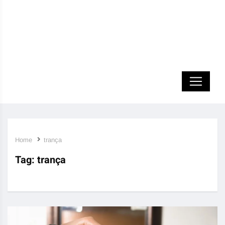
Home
trança
Tag:
trança