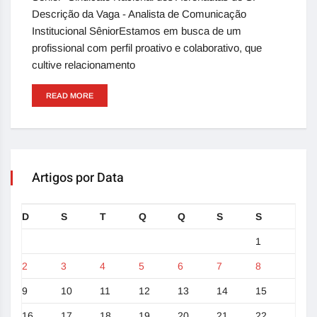
Descrição da Vaga - Analista de Comunicação
Institucional SêniorEstamos em busca de um
profissional com perfil proativo e colaborativo, que
cultive relacionamento
READ MORE
Artigos por Data
D
S
T
Q
Q
S
S
1
2
3
4
5
6
7
8
9
10
11
12
13
14
15
16
17
18
19
20
21
22