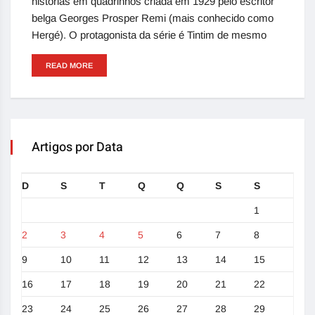
histórias em quadrinhos criada em 1929 pelo escritor
belga Georges Prosper Remi (mais conhecido como
Hergé). O protagonista da série é Tintim de mesmo
READ MORE
Artigos por Data
D
S
T
Q
Q
S
S
1
2
3
4
5
6
7
8
9
10
11
12
13
14
15
16
17
18
19
20
21
22
23
24
25
26
27
28
29