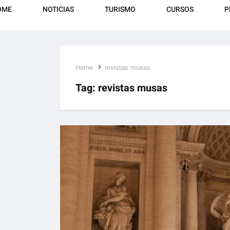
OME
NOTICIAS
TURISMO
CURSOS
P
Home
revistas musas
Tag:
revistas musas