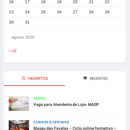
16
17
18
19
20
21
22
23
24
25
26
27
28
29
30
31
agosto 2026
« jul
FAVORITOS
RECENTES
VAGAS
Vaga para Atendente de Loja- MASP
CURSOS E OFICINAS
Museu das Favelas – Ciclo online formativo –