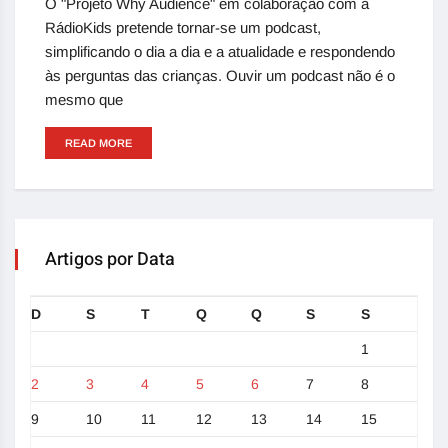
O "Projeto Why Audience" em colaboração com a
RádioKids pretende tornar-se um podcast,
simplificando o dia a dia e a atualidade e respondendo
às perguntas das crianças. Ouvir um podcast não é o
mesmo que
READ MORE
Artigos por Data
D
S
T
Q
Q
S
S
1
2
3
4
5
6
7
8
9
10
11
12
13
14
15