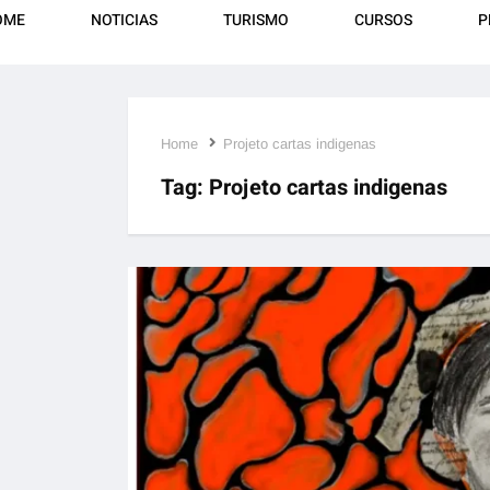
OME
NOTICIAS
TURISMO
CURSOS
P
Home
Projeto cartas indigenas
Tag:
Projeto cartas indigenas