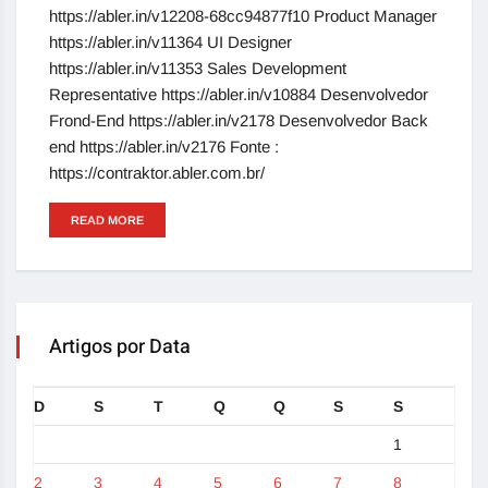
https://abler.in/v12208-68cc94877f10 Product Manager
https://abler.in/v11364 UI Designer
https://abler.in/v11353 Sales Development
Representative https://abler.in/v10884 Desenvolvedor
Frond-End https://abler.in/v2178 Desenvolvedor Back
end https://abler.in/v2176 Fonte :
https://contraktor.abler.com.br/
READ MORE
Artigos por Data
D
S
T
Q
Q
S
S
1
2
3
4
5
6
7
8