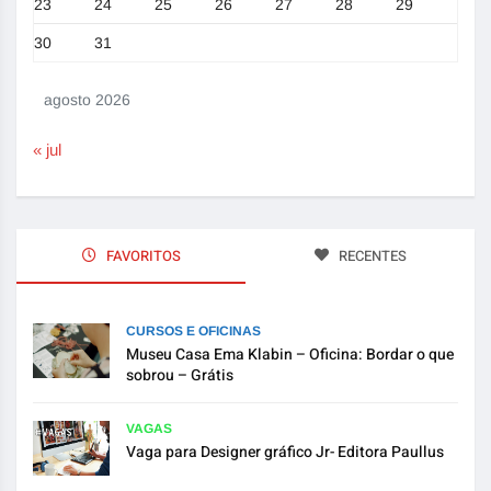
23
24
25
26
27
28
29
30
31
agosto 2026
« jul
FAVORITOS
RECENTES
CURSOS E OFICINAS
Museu Casa Ema Klabin – Oficina: Bordar o que
sobrou – Grátis
VAGAS
Vaga para Designer gráfico Jr- Editora Paullus