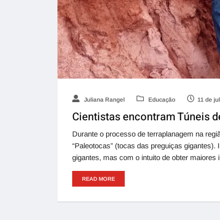
Juliana Rangel
Educação
11 de ju
Cientistas encontram Túneis d
Durante o processo de terraplanagem na re
“Paleotocas” (tocas das preguiças gigantes). 
gigantes, mas com o intuito de obter maiores
READ MORE