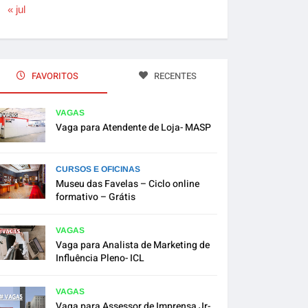
« jul
FAVORITOS
RECENTES
VAGAS
Vaga para Atendente de Loja- MASP
CURSOS E OFICINAS
Museu das Favelas – Ciclo online
formativo – Grátis
VAGAS
Vaga para Analista de Marketing de
Influência Pleno- ICL
VAGAS
Vaga para Assessor de Imprensa Jr-