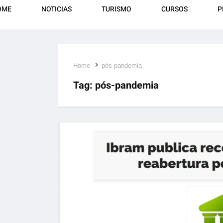
OME
NOTICIAS
TURISMO
CURSOS
P
Home
pós-pandemia
Tag:
pós-pandemia