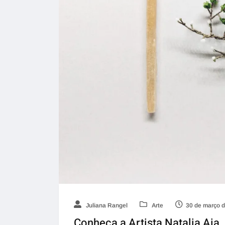
Juliana Rangel
Arte
30 de março 
Conheça a Artista Natalia Aia