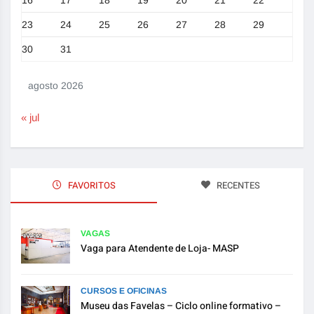
16
17
18
19
20
21
22
23
24
25
26
27
28
29
30
31
agosto 2026
« jul
FAVORITOS
RECENTES
VAGAS
Vaga para Atendente de Loja- MASP
CURSOS E OFICINAS
Museu das Favelas – Ciclo online formativo –