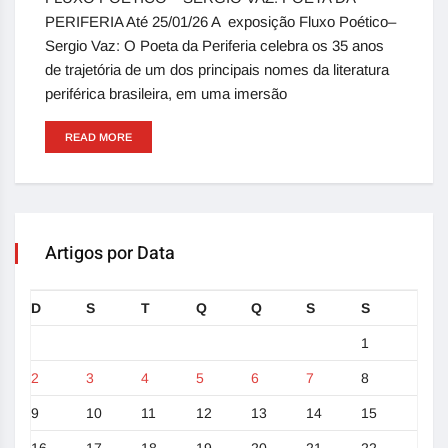
PERIFERIA Até 25/01/26 A exposição Fluxo Poético–
Sergio Vaz: O Poeta da Periferia celebra os 35 anos
de trajetória de um dos principais nomes da literatura
periférica brasileira, em uma imersão
READ MORE
Artigos por Data
D
S
T
Q
Q
S
S
1
2
3
4
5
6
7
8
9
10
11
12
13
14
15