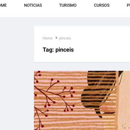
OME
NOTICIAS
TURISMO
CURSOS
P
Home
pinceis
Tag:
pinceis