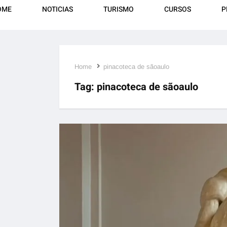
OME
NOTICIAS
TURISMO
CURSOS
P
Home
pinacoteca de sãoaulo
Tag:
pinacoteca de sãoaulo