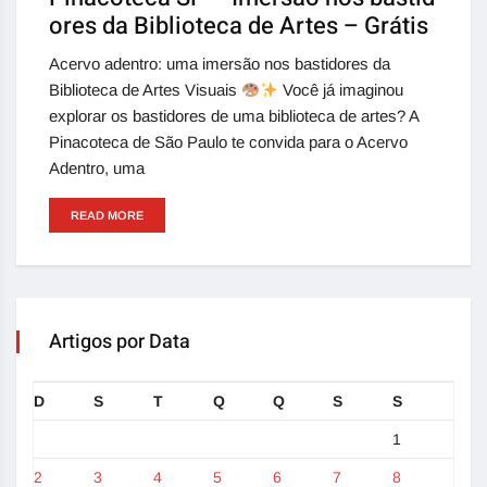
ores da Biblioteca de Artes – Grátis
Acervo adentro: uma imersão nos bastidores da
Biblioteca de Artes Visuais
Você já imaginou
explorar os bastidores de uma biblioteca de artes? A
Pinacoteca de São Paulo te convida para o Acervo
Adentro, uma
READ MORE
Artigos por Data
D
S
T
Q
Q
S
S
1
2
3
4
5
6
7
8