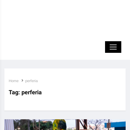
Home
perferia
Tag:
perferia