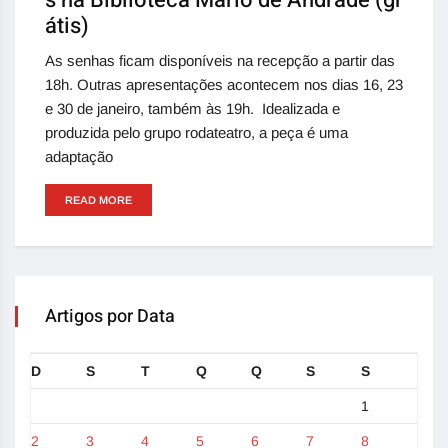
átis)
As senhas ficam disponíveis na recepção a partir das
18h. Outras apresentações acontecem nos dias 16, 23
e 30 de janeiro, também às 19h. Idealizada e
produzida pelo grupo rodateatro, a peça é uma
adaptação
READ MORE
Artigos por Data
D
S
T
Q
Q
S
S
1
2
3
4
5
6
7
8