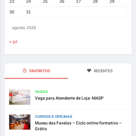
23
24
25
26
27
28
29
30
31
agosto 2026
« jul
FAVORITOS
RECENTES
VAGAS
Vaga para Atendente de Loja- MASP
CURSOS E OFICINAS
Museu das Favelas – Ciclo online formativo –
Grátis