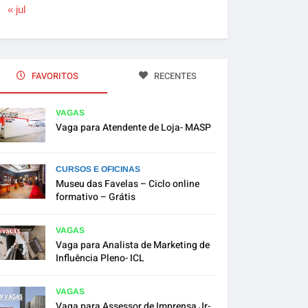
« jul
FAVORITOS
RECENTES
VAGAS
Vaga para Atendente de Loja- MASP
CURSOS E OFICINAS
Museu das Favelas – Ciclo online
formativo – Grátis
VAGAS
Vaga para Analista de Marketing de
Influência Pleno- ICL
VAGAS
Vaga para Assessor de Imprensa Jr-