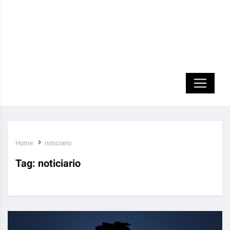
Home
noticiario
Tag:
noticiario