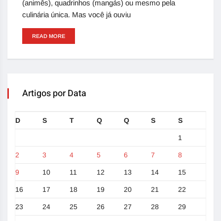
(animês), quadrinhos (mangás) ou mesmo pela
culinária única. Mas você já ouviu
READ MORE
Artigos por Data
D
S
T
Q
Q
S
S
1
2
3
4
5
6
7
8
9
10
11
12
13
14
15
16
17
18
19
20
21
22
23
24
25
26
27
28
29