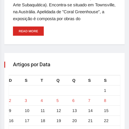
Arte Subaquática). Encontra-se situado em Townsville,
na Austrália. Apelidada de "Coral Greenhouse", a
exposição é composta por obras do
READ MORE
Artigos por Data
D
S
T
Q
Q
S
S
1
2
3
4
5
6
7
8
9
10
11
12
13
14
15
16
17
18
19
20
21
22