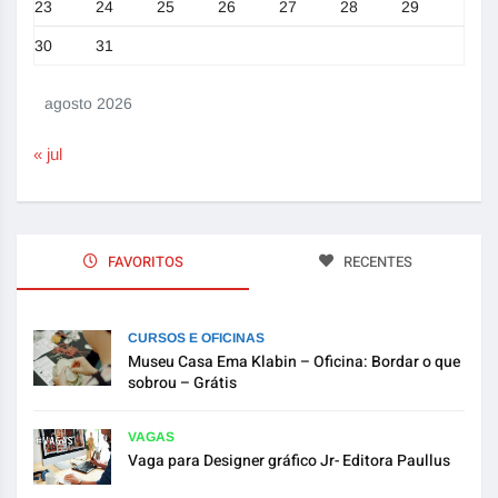
23
24
25
26
27
28
29
30
31
agosto 2026
« jul
FAVORITOS
RECENTES
CURSOS E OFICINAS
Museu Casa Ema Klabin – Oficina: Bordar o que
sobrou – Grátis
VAGAS
Vaga para Designer gráfico Jr- Editora Paullus