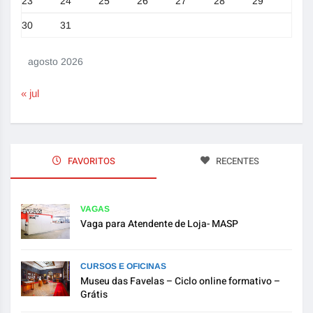
23
24
25
26
27
28
29
30
31
agosto 2026
« jul
FAVORITOS
RECENTES
VAGAS
Vaga para Atendente de Loja- MASP
CURSOS E OFICINAS
Museu das Favelas – Ciclo online formativo –
Grátis