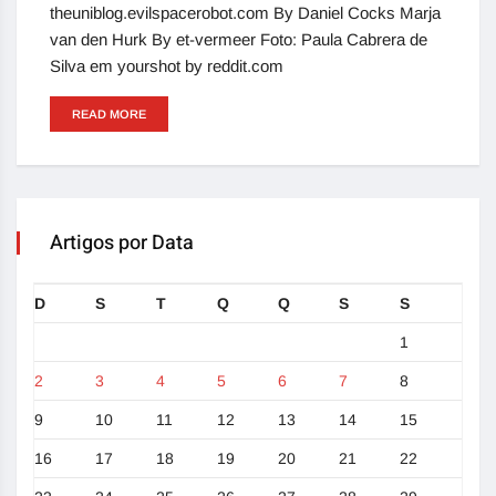
theuniblog.evilspacerobot.com By Daniel Cocks Marja
van den Hurk By et-vermeer Foto: Paula Cabrera de
Silva em yourshot by reddit.com
READ MORE
Artigos por Data
D
S
T
Q
Q
S
S
1
2
3
4
5
6
7
8
9
10
11
12
13
14
15
16
17
18
19
20
21
22