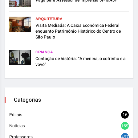
Vaga para Assessor de Imprensa Jr- MASP
ARQUITETURA
Visita Mediada: A Caixa Econômica Federal
enquanto Patrimônio Histórico do Centro de
São Paulo
CRIANÇA
Contação de história: “A menina, o cofrinho e a
vovó”
Categorias
Editais
16
Notícias
1692
Professores
497