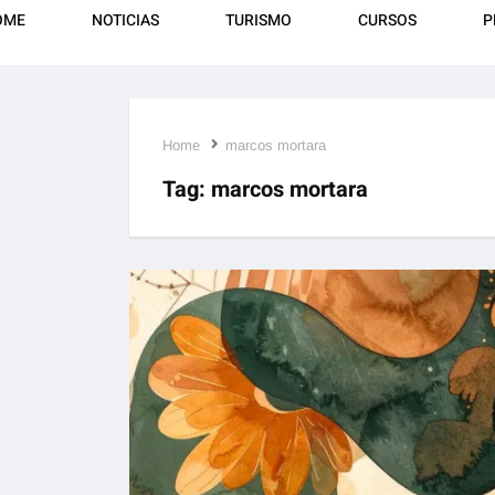
OME
NOTICIAS
TURISMO
CURSOS
P
Home
marcos mortara
Tag:
marcos mortara