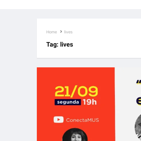
Home
lives
Tag:
lives