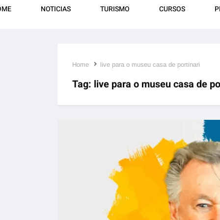
OME
NOTICIAS
TURISMO
CURSOS
P
Home
live para o museu casa de portinari
Tag:
live para o museu casa de po