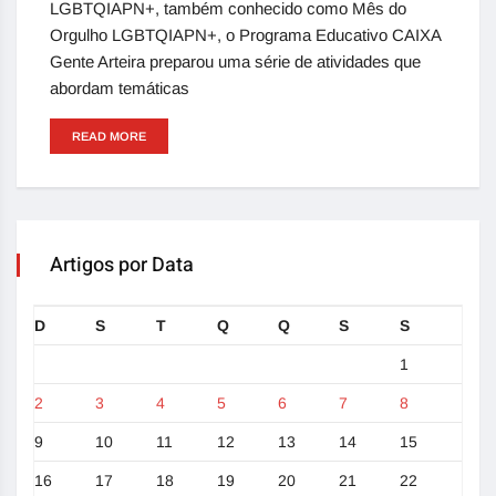
LGBTQIAPN+, também conhecido como Mês do
Orgulho LGBTQIAPN+, o Programa Educativo CAIXA
Gente Arteira preparou uma série de atividades que
abordam temáticas
READ MORE
Artigos por Data
D
S
T
Q
Q
S
S
1
2
3
4
5
6
7
8
9
10
11
12
13
14
15
16
17
18
19
20
21
22