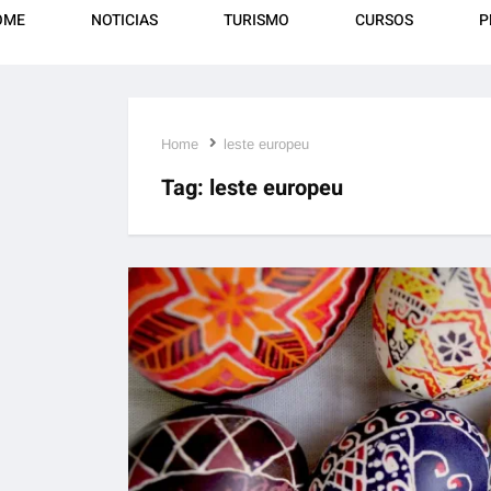
OME
NOTICIAS
TURISMO
CURSOS
P
Home
leste europeu
Tag:
leste europeu