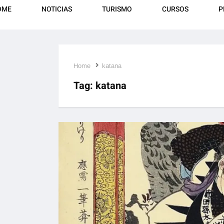
OME
NOTICIAS
TURISMO
CURSOS
P
Home
katana
Tag:
katana