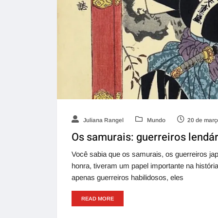
Juliana Rangel
Mundo
20 de març
Os samurais: guerreiros lendár
Você sabia que os samurais, os guerreiros j
honra, tiveram um papel importante na histó
apenas guerreiros habilidosos, eles
READ MORE