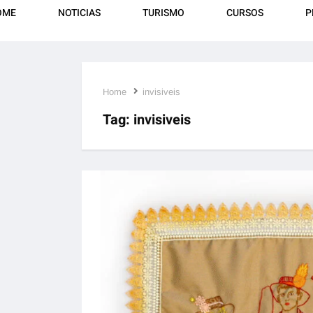
OME
NOTICIAS
TURISMO
CURSOS
P
Home
invisiveis
Tag:
invisiveis