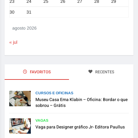
23
24
25
26
27
28
29
30
31
agosto 2026
« jul
FAVORITOS
RECENTES
CURSOS E OFICINAS
Museu Casa Ema Klabin – Oficina: Bordar o que
sobrou – Grátis
VAGAS
Vaga para Designer gráfico Jr- Editora Paullus