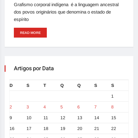
Grafismo corporal indígena é a linguagem ancestral
dos povos originários que denomina o estado de
espírito
READ MORE
Artigos por Data
D
S
T
Q
Q
S
S
1
2
3
4
5
6
7
8
9
10
11
12
13
14
15
16
17
18
19
20
21
22