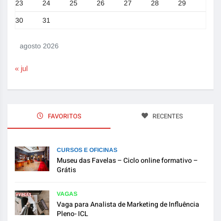
23
24
25
26
27
28
29
30
31
agosto 2026
« jul
FAVORITOS
RECENTES
CURSOS E OFICINAS
Museu das Favelas – Ciclo online formativo –
Grátis
VAGAS
Vaga para Analista de Marketing de Influência
Pleno- ICL