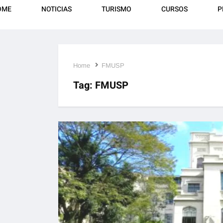
OME
NOTICIAS
TURISMO
CURSOS
P
Home
FMUSP
Tag:
FMUSP