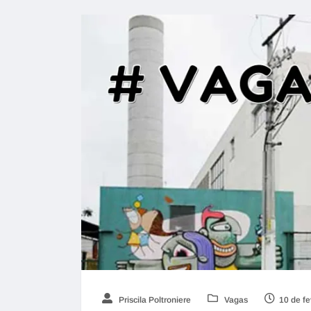
Priscila Poltroniere
Vagas
10 de fe