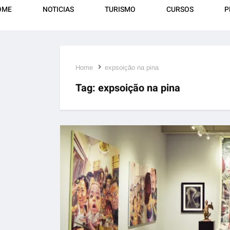
OME
NOTICIAS
TURISMO
CURSOS
P
Home
expsoição na pina
Tag:
expsoição na pina