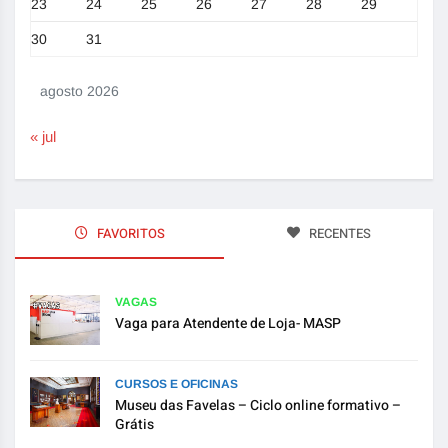
23
24
25
26
27
28
29
30
31
agosto 2026
« jul
FAVORITOS
RECENTES
VAGAS
Vaga para Atendente de Loja- MASP
CURSOS E OFICINAS
Museu das Favelas – Ciclo online formativo –
Grátis