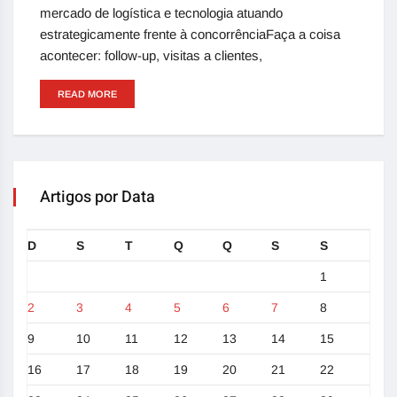
mercado de logística e tecnologia atuando
estrategicamente frente à concorrênciaFaça a coisa
acontecer: follow-up, visitas a clientes,
READ MORE
Artigos por Data
D
S
T
Q
Q
S
S
1
2
3
4
5
6
7
8
9
10
11
12
13
14
15
16
17
18
19
20
21
22