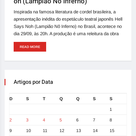
oh (Lampião Nô Inferno)
Inspirada na famosa literatura de cordel brasileira, a
apresentação inédita do espetáculo teatral japonês Hell
Says Noh (Lampião Nô Inferno) no Brasil, acontece no
dia 29/09, às 20h. A produção é uma releitura da obra
READ MORE
Artigos por Data
D
S
T
Q
Q
S
S
1
2
3
4
5
6
7
8
9
10
11
12
13
14
15