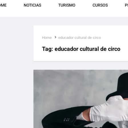
OME
NOTICIAS
TURISMO
CURSOS
P
Home
educador cultural de circo
Tag:
educador cultural de circo