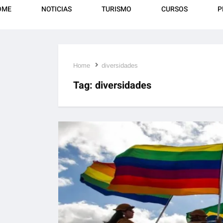
OME
NOTICIAS
TURISMO
CURSOS
P
Home
diversidades
Tag:
diversidades