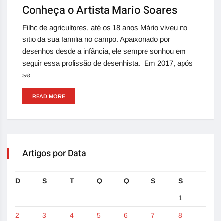
Conheça o Artista Mario Soares
Filho de agricultores, até os 18 anos Mário viveu no
sítio da sua família no campo. Apaixonado por
desenhos desde a infância, ele sempre sonhou em
seguir essa profissão de desenhista. Em 2017, após
se
READ MORE
Artigos por Data
D
S
T
Q
Q
S
S
1
2
3
4
5
6
7
8