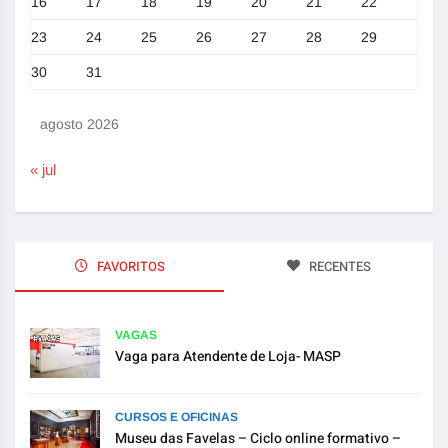
16
17
18
19
20
21
22
23
24
25
26
27
28
29
30
31
agosto 2026
« jul
FAVORITOS
RECENTES
VAGAS
Vaga para Atendente de Loja- MASP
CURSOS E OFICINAS
Museu das Favelas – Ciclo online formativo –