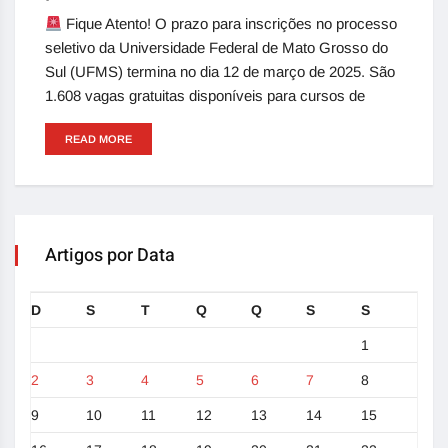
Fique Atento! O prazo para inscrições no processo
seletivo da Universidade Federal de Mato Grosso do
Sul (UFMS) termina no dia 12 de março de 2025. São
1.608 vagas gratuitas disponíveis para cursos de
READ MORE
Artigos por Data
D
S
T
Q
Q
S
S
1
2
3
4
5
6
7
8
9
10
11
12
13
14
15