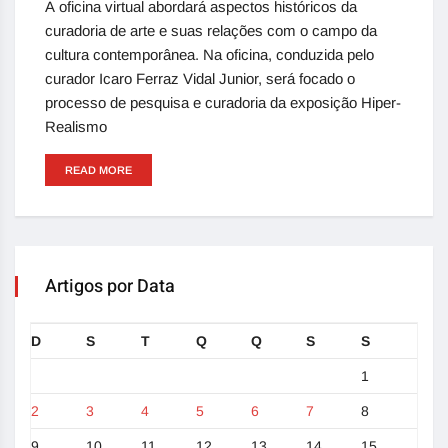
A oficina virtual abordará aspectos históricos da
curadoria de arte e suas relações com o campo da
cultura contemporânea. Na oficina, conduzida pelo
curador Icaro Ferraz Vidal Junior, será focado o
processo de pesquisa e curadoria da exposição Hiper-
Realismo
READ MORE
Artigos por Data
D
S
T
Q
Q
S
S
1
2
3
4
5
6
7
8
9
10
11
12
13
14
15