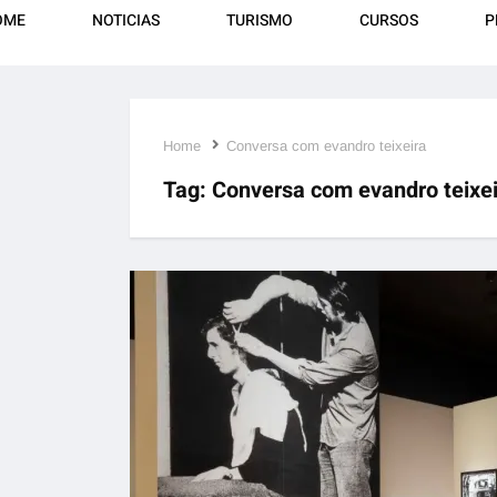
OME
NOTICIAS
TURISMO
CURSOS
P
Home
Conversa com evandro teixeira
Tag:
Conversa com evandro teixei