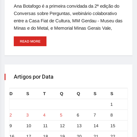
Ana Botafogo é a primeira convidada da 2ª edição do
Conversas sobre Perguntas, webinário colaborativo
entre a Casa Fiat de Cultura, MM Gerdau - Museu das
Minas e do Metal, e Memorial Minas Gerais Vale,
READ MORE
Artigos por Data
D
S
T
Q
Q
S
S
1
2
3
4
5
6
7
8
9
10
11
12
13
14
15
16
17
18
19
20
21
22