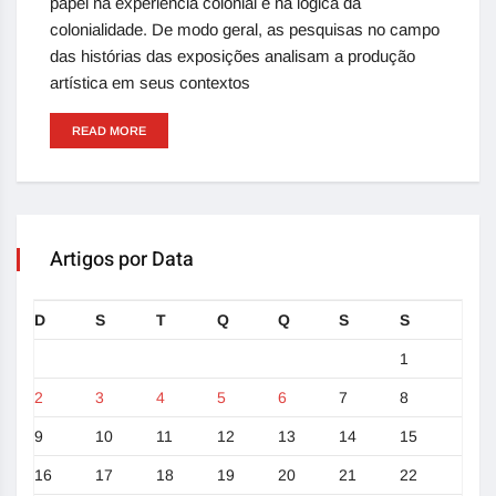
papel na experiência colonial e na lógica da
colonialidade. De modo geral, as pesquisas no campo
das histórias das exposições analisam a produção
artística em seus contextos
READ MORE
Artigos por Data
D
S
T
Q
Q
S
S
1
2
3
4
5
6
7
8
9
10
11
12
13
14
15
16
17
18
19
20
21
22