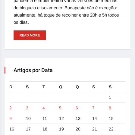
pandemia e implementou várias versões de medidas
de bloqueio e isolamento. Budapeste não é exceção:
atualmente, há toque de recolher entre 20h e 5h todos
os dias.
READ MORE
Artigos por Data
D
S
T
Q
Q
S
S
1
2
3
4
5
6
7
8
9
10
11
12
13
14
15
16
17
18
19
20
21
22