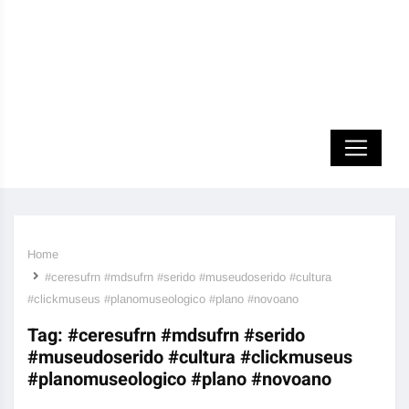
Home
#ceresufrn #mdsufrn #serido #museudoserido #cultura
#clickmuseus #planomuseologico #plano #novoano
Tag:
#ceresufrn #mdsufrn #serido
#museudoserido #cultura #clickmuseus
#planomuseologico #plano #novoano