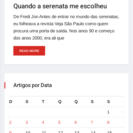
Quando a serenata me escolheu
De Fredi Jon Antes de entrar no mundo das serenatas,
eu folheava a revista Veja São Paulo como quem
procura uma porta de saída. Nos anos 90 e começo
dos anos 2000, era ali que
READ MORE
Artigos por Data
D
S
T
Q
Q
S
S
1
2
3
4
5
6
7
8
9
10
11
12
13
14
15