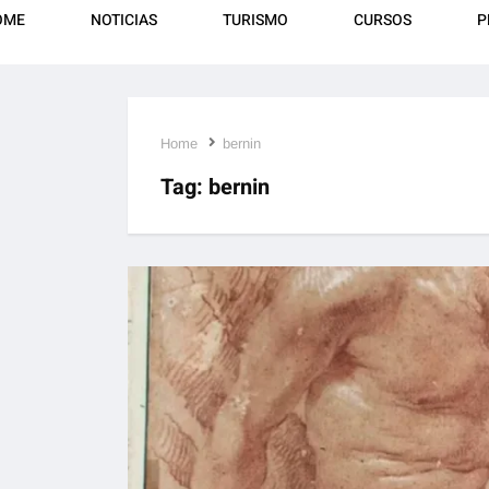
OME
NOTICIAS
TURISMO
CURSOS
P
Home
bernin
Tag:
bernin